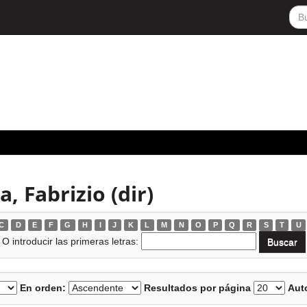
 Fabrizio (dir)
C
D
E
F
G
H
I
J
K
L
M
N
O
P
Q
R
S
T
U
O introducir las primeras letras:
En orden:
Resultados por página
Auto