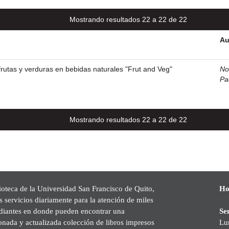
Mostrando resultados 22 a 22 de 22
Au
rutas y verduras en bebidas naturales "Frut and Veg"
No
Pa
Mostrando resultados 22 a 22 de 22
ioteca de la Universidad San Francisco de Quito,
Ho
s servicios diariamente para la atención de miles
udiantes en donde pueden encontrar una
Se
onada y actualizada colección de libros impresos
Lu