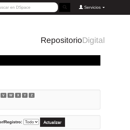
Servicios
Repositorio
Digital
V
W
X
Y
Z
r/Registro: