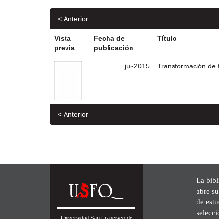
< Anterior
Vista
Fecha de
Título
previa
publicación
jul-2015
Transformación de f
< Anterior
La bibl
abre su
de est
selecci
Universidad San Francisco de