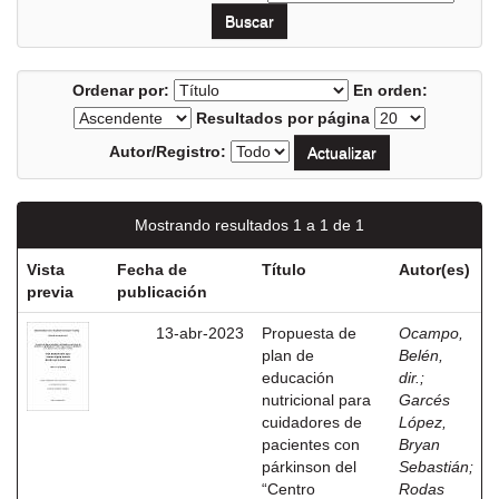
Ordenar por:
En orden:
Resultados por página
Autor/Registro:
Mostrando resultados 1 a 1 de 1
Vista
Fecha de
Título
Autor(es)
previa
publicación
13-abr-2023
Propuesta de
Ocampo,
plan de
Belén,
educación
dir.
;
nutricional para
Garcés
cuidadores de
López,
pacientes con
Bryan
párkinson del
Sebastián
;
“Centro
Rodas