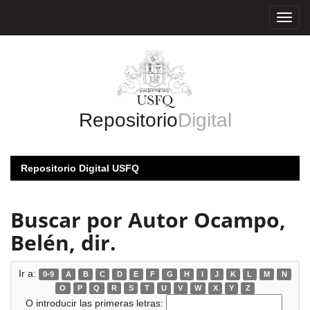
Skip
navigation
Repositorio
Digital
Repositorio Digital USFQ
Buscar por Autor Ocampo,
Belén, dir.
Ir a:
0-9
A
B
C
D
E
F
G
H
I
J
K
L
M
N
O
P
Q
R
S
T
U
V
W
X
Y
Z
O introducir las primeras letras: