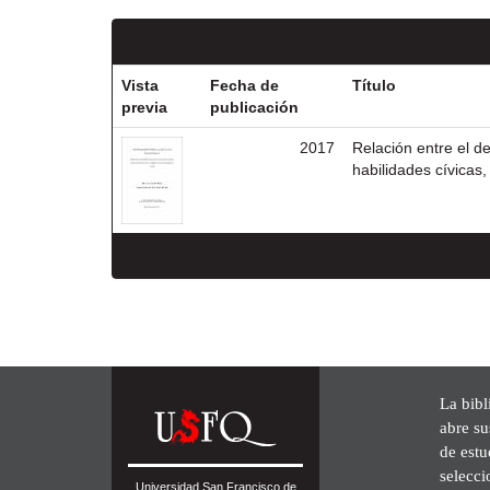
Vista
Fecha de
Título
previa
publicación
2017
Relación entre el de
habilidades cívicas
La bibl
abre su
de est
selecci
Universidad San Francisco de