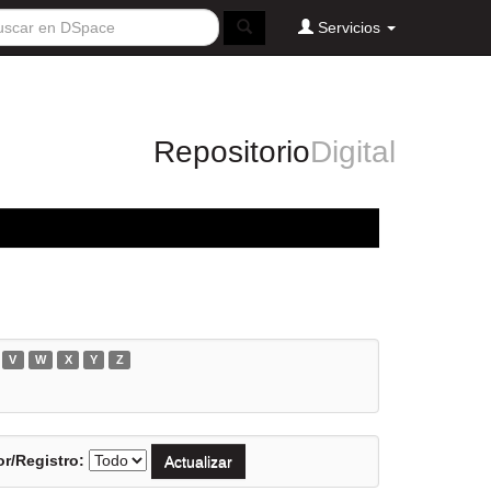
Servicios
Repositorio
Digital
V
W
X
Y
Z
r/Registro: