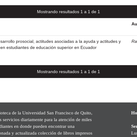
Mostrando resultados 1 a 1 de 1
Au
sarrollo prosocial, actitudes asociadas a la ayuda y actitudes y
Ra
, en estudiantes de educación superior en Ecuador
Mostrando resultados 1 a 1 de 1
ioteca de la Universidad San Francisco de Quito,
Ho
s servicios diariamente para la atención de miles
udiantes en donde pueden encontrar una
Se
onada y actualizada colección de libros impresos
Lu