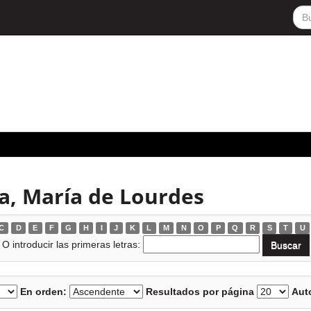
a, María de Lourdes
C
D
E
F
G
H
I
J
K
L
M
N
O
P
Q
R
S
T
U
O introducir las primeras letras:
En orden:
Resultados por página
Auto