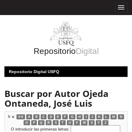
Skip
navigation
Repositorio
Digital
Repositorio Digital USFQ
Buscar por Autor Ojeda
Ontaneda, José Luis
Ir a:
0-9
A
B
C
D
E
F
G
H
I
J
K
L
M
N
O
P
Q
R
S
T
U
V
W
X
Y
Z
O introducir las primeras letras: