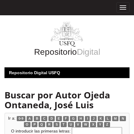
Skip
navigation
Repositorio
Digital
Repositorio Digital USFQ
Buscar por Autor Ojeda
Ontaneda, José Luis
Ir a:
0-9
A
B
C
D
E
F
G
H
I
J
K
L
M
N
O
P
Q
R
S
T
U
V
W
X
Y
Z
O introducir las primeras letras: