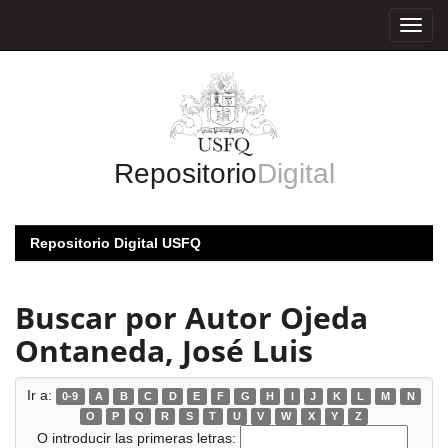
Skip
navigation
Repositorio
Digital
Repositorio Digital USFQ
Buscar por Autor Ojeda
Ontaneda, José Luis
Ir a:
0-9
A
B
C
D
E
F
G
H
I
J
K
L
M
N
O
P
Q
R
S
T
U
V
W
X
Y
Z
O introducir las primeras letras: