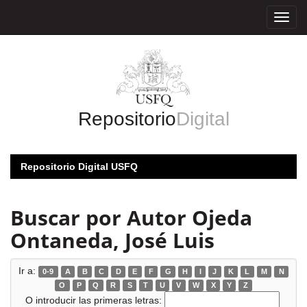
Skip
navigation
Repositorio
Digital
Repositorio Digital USFQ
Buscar por Autor Ojeda
Ontaneda, José Luis
Ir a:
0-9
A
B
C
D
E
F
G
H
I
J
K
L
M
N
O
P
Q
R
S
T
U
V
W
X
Y
Z
O introducir las primeras letras: