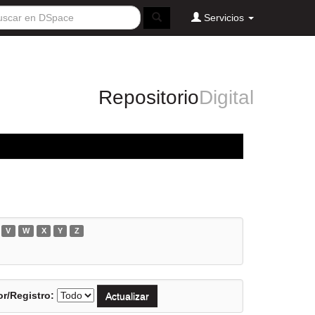
Servicios
Repositorio
Digital
V
W
X
Y
Z
r/Registro: