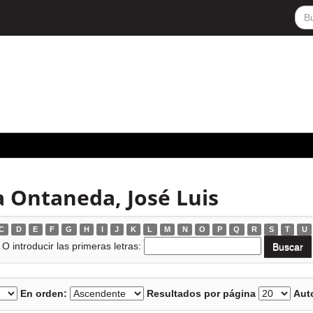
 Ontaneda, José Luis
C
D
E
F
G
H
I
J
K
L
M
N
O
P
Q
R
S
T
U
O introducir las primeras letras:
En orden:
Resultados por página
Auto