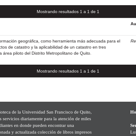
Mostrando resultados 1 a 1 de 1
Au
formación geográfica, como herramienta más adecuada para el
Res
tos de catastro y la aplicabilidad de un catastro en tres
área piloto del Distrito Metropolitano de Quito.
Mostrando resultados 1 a 1 de 1
ioteca de la Universidad San Francisco de Quito,
Ho
s servicios diariamente para la atención de miles
udiantes en donde pueden encontrar una
Se
onada y actualizada colección de libros impresos
Lu