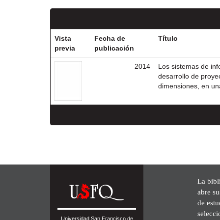
Vista
Fecha de
Título
previa
publicación
2014
Los sistemas de in
desarrollo de proyec
dimensiones, en una 
La bibl
abre su
de est
selecci
Universidad San Francisco de