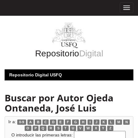
Skip
navigation
Repositorio
Digital
Repositorio Digital USFQ
Buscar por Autor Ojeda
Ontaneda, José Luis
Ir a:
0-9
A
B
C
D
E
F
G
H
I
J
K
L
M
N
O
P
Q
R
S
T
U
V
W
X
Y
Z
O introducir las primeras letras: