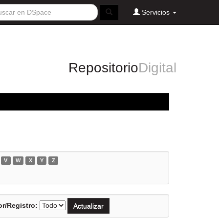
Servicios
Repositorio
Digital
V
W
X
Y
Z
r/Registro: