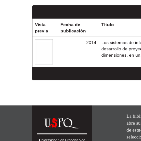
Vista
Fecha de
Título
previa
publicación
2014
Los sistemas de in
desarrollo de proyec
dimensiones, en una 
La bibl
abre su
de est
selecci
Universidad San Francisco de