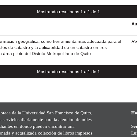
Mostrando resultados 1 a 1 de 1
Au
formación geográfica, como herramienta más adecuada para el
Res
tos de catastro y la aplicabilidad de un catastro en tres
área piloto del Distrito Metropolitano de Quito.
Mostrando resultados 1 a 1 de 1
ioteca de la Universidad San Francisco de Quito,
Ho
s servicios diariamente para la atención de miles
udiantes en donde pueden encontrar una
Se
onada y actualizada colección de libros impresos
Lu