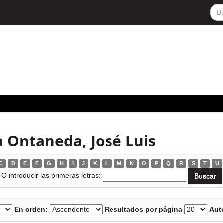
 Ontaneda, José Luis
C
D
E
F
G
H
I
J
K
L
M
N
O
P
Q
R
S
T
U
O introducir las primeras letras:
En orden:
Resultados por página
Auto