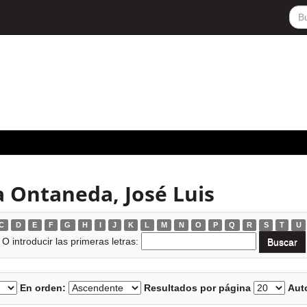
 Ontaneda, José Luis
C
D
E
F
G
H
I
J
K
L
M
N
O
P
Q
R
S
T
U
O introducir las primeras letras:
En orden:
Resultados por página
Auto