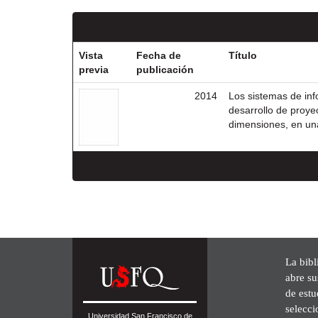
Vista
Fecha de
Título
previa
publicación
2014
Los sistemas de in
desarrollo de proyec
dimensiones, en una 
La bibl
abre su
de est
selecci
Universidad San Francisco de