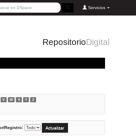
Servicios
Repositorio
Digital
V
W
X
Y
Z
r/Registro: