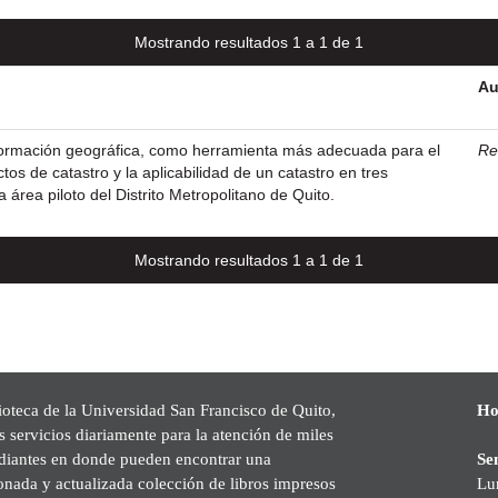
Mostrando resultados 1 a 1 de 1
Au
formación geográfica, como herramienta más adecuada para el
Res
tos de catastro y la aplicabilidad de un catastro en tres
área piloto del Distrito Metropolitano de Quito.
Mostrando resultados 1 a 1 de 1
ioteca de la Universidad San Francisco de Quito,
Ho
s servicios diariamente para la atención de miles
udiantes en donde pueden encontrar una
Se
onada y actualizada colección de libros impresos
Lu