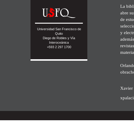
La bibl
abre su
de est
selecci
Universidad San Francisco de
y elect
Quito
Diego de Robles y Vía
además 
Interoceánica
revista
+593 2 297 1700
materia
Orland
obrach
Xavier 
xpalac