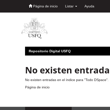
Página de inicio
Listar
Ayuda
Skip
navigation
Repositorio Digital USFQ
No existen entradas
No existen entradas en el índice para "Todo DSpace".
Página de inicio