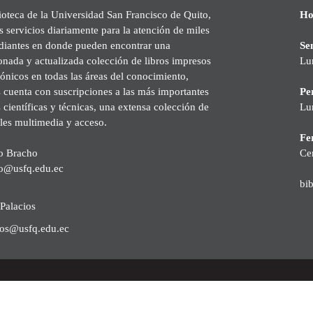
ioteca de la Universidad San Francisco de Quito,
Ho
s servicios diariamente para la atención de miles
udiantes en donde pueden encontrar una
Se
onada y actualizada colección de libros impresos
Lu
rónicos en todas las áreas del conocimiento,
cuenta con suscripciones a las más importantes
Pe
s científicas y técnicas, una extensa colección de
Lu
les multimedia y acceso.
Fer
o Bracho
Ce
o@usfq.edu.ec
bi
Palacios
ios@usfq.edu.ec