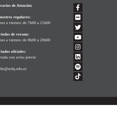
rarios de Atención
mestres regulares:
nes a viernes: de 7h00 a 21h00
ríodos de verano:
nes a viernes: de 8h00 a 20h00
iados oficiales:
rrada con aviso previo
blio@usfq.edu.ec