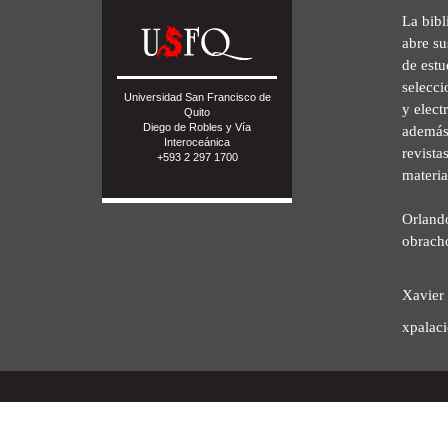
La bibl
abre su
de est
selecci
Universidad San Francisco de
y elect
Quito
Diego de Robles y Vía
además 
Interoceánica
revista
+593 2 297 1700
materia
Orland
obrach
Xavier 
xpalac