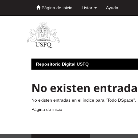
Página de inicio
Listar
Ayuda
Skip
navigation
Repositorio Digital USFQ
No existen entradas
No existen entradas en el índice para "Todo DSpace".
Página de inicio