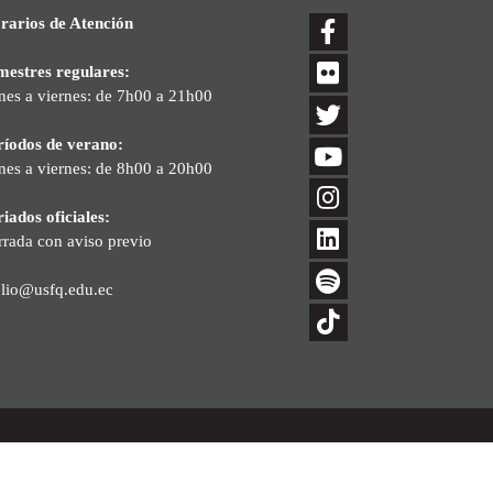
rarios de Atención
mestres regulares:
nes a viernes: de 7h00 a 21h00
ríodos de verano:
nes a viernes: de 8h00 a 20h00
iados oficiales:
rrada con aviso previo
blio@usfq.edu.ec