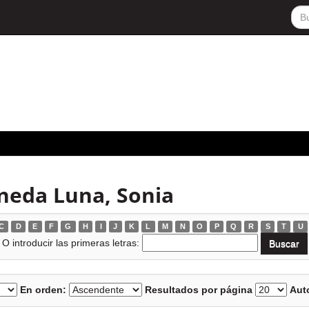
neda Luna, Sonia
C
D
E
F
G
H
I
J
K
L
M
N
O
P
Q
R
S
T
U
O introducir las primeras letras:
En orden:
Resultados por página
Auto