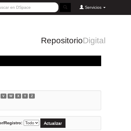
Servicios
Repositorio
Digital
V
W
X
Y
Z
r/Registro: