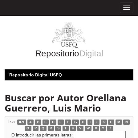
Skip
navigation
Repositorio
Digital
Repositorio Digital USFQ
Buscar por Autor Orellana
Guerrero, Luis Mario
Ir a:
0-9
A
B
C
D
E
F
G
H
I
J
K
L
M
N
O
P
Q
R
S
T
U
V
W
X
Y
Z
O introducir las primeras letras: