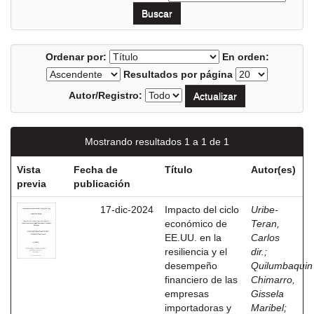
Ordenar por:
En orden:
Resultados por página
Autor/Registro:
Mostrando resultados 1 a 1 de 1
Vista
Fecha de
Título
Autor(es)
previa
publicación
17-dic-2024
Impacto del ciclo
Uribe-
económico de
Teran,
EE.UU. en la
Carlos
resiliencia y el
dir.
;
desempeño
Quilumbaquin
financiero de las
Chimarro,
empresas
Gissela
importadoras y
Maribel
;