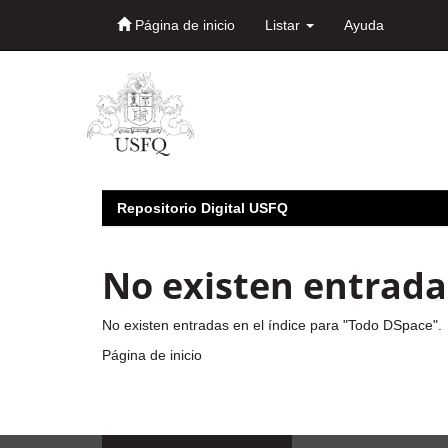
Página de inicio
Listar
Ayuda
Skip
navigation
Repositorio Digital USFQ
No existen entradas
No existen entradas en el índice para "Todo DSpace".
Página de inicio