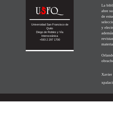
La bibl
abre su
de est
selecci
Universidad San Francisco de
y elect
Quito
Diego de Robles y Vía
además 
Interoceánica
revista
+593 2 297 1700
materia
Orland
obrach
Xavier 
xpalac