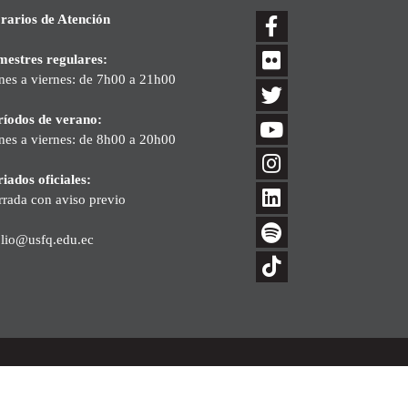
rarios de Atención
mestres regulares:
nes a viernes: de 7h00 a 21h00
ríodos de verano:
nes a viernes: de 8h00 a 20h00
iados oficiales:
rrada con aviso previo
blio@usfq.edu.ec