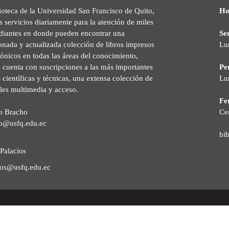
ioteca de la Universidad San Francisco de Quito,
Ho
s servicios diariamente para la atención de miles
udiantes en donde pueden encontrar una
Se
onada y actualizada colección de libros impresos
Lu
rónicos en todas las áreas del conocimiento,
cuenta con suscripciones a las más importantes
Pe
s científicas y técnicas, una extensa colección de
Lu
les multimedia y acceso.
Fer
o Bracho
Ce
o@usfq.edu.ec
bi
Palacios
ios@usfq.edu.ec