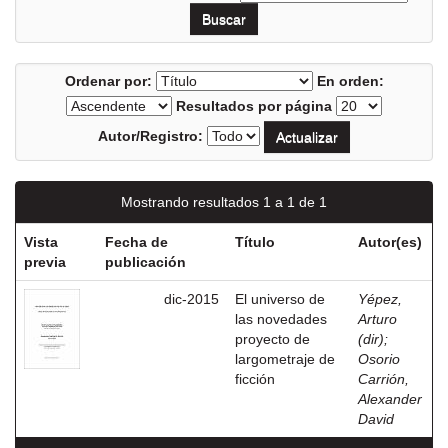
Ordenar por:
En orden:
Resultados por página
Autor/Registro:
Mostrando resultados 1 a 1 de 1
Vista
Fecha de
Título
Autor(es)
previa
publicación
dic-2015
El universo de
Yépez,
las novedades
Arturo
proyecto de
(dir)
;
largometraje de
Osorio
ficción
Carrión,
Alexander
David