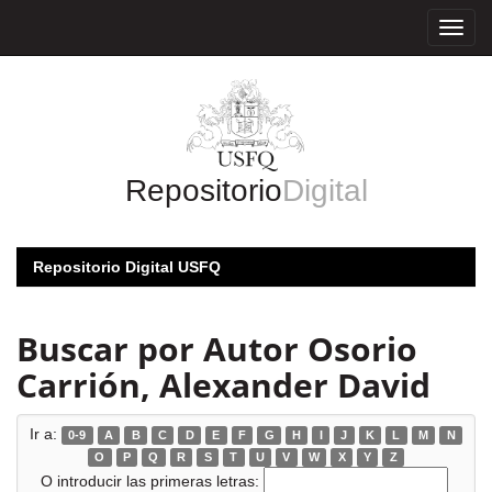
Skip
navigation
Repositorio
Digital
Repositorio Digital USFQ
Buscar por Autor Osorio
Carrión, Alexander David
Ir a:
0-9
A
B
C
D
E
F
G
H
I
J
K
L
M
N
O
P
Q
R
S
T
U
V
W
X
Y
Z
O introducir las primeras letras: