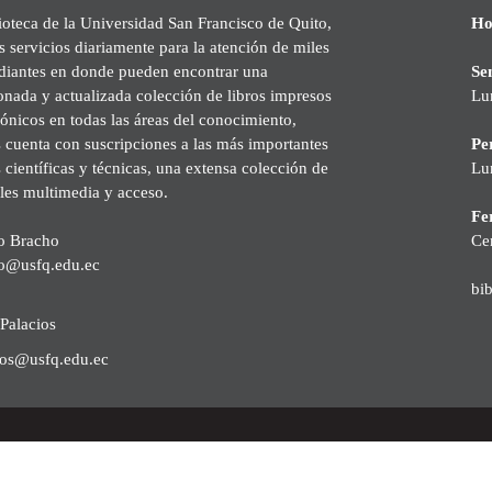
ioteca de la Universidad San Francisco de Quito,
Ho
s servicios diariamente para la atención de miles
udiantes en donde pueden encontrar una
Se
onada y actualizada colección de libros impresos
Lu
rónicos en todas las áreas del conocimiento,
cuenta con suscripciones a las más importantes
Pe
s científicas y técnicas, una extensa colección de
Lu
les multimedia y acceso.
Fer
o Bracho
Ce
o@usfq.edu.ec
bi
Palacios
ios@usfq.edu.ec