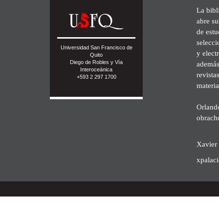
La bibl
abre su
de est
selecci
Universidad San Francisco de
y elect
Quito
Diego de Robles y Vía
además 
Interoceánica
revista
+593 2 297 1700
materia
Orland
obrach
Xavier 
xpalac