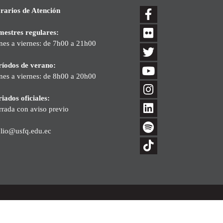
rarios de Atención
mestres regulares:
nes a viernes: de 7h00 a 21h00
ríodos de verano:
nes a viernes: de 8h00 a 20h00
iados oficiales:
rrada con aviso previo
blio@usfq.edu.ec