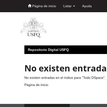
Página de inicio
Listar
Ayuda
Skip
navigation
Repositorio Digital USFQ
No existen entradas
No existen entradas en el índice para "Todo DSpace".
Página de inicio