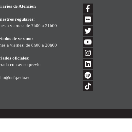
rarios de Atención
mestres regulares:
nes a viernes: de 7h00 a 21h00
ríodos de verano:
nes a viernes: de 8h00 a 20h00
iados oficiales:
rrada con aviso previo
blio@usfq.edu.ec