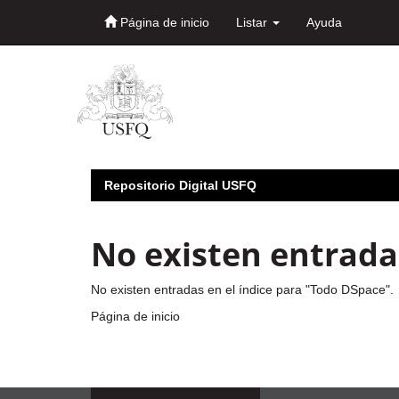
Página de inicio
Listar
Ayuda
Skip
navigation
Repositorio Digital USFQ
No existen entradas
No existen entradas en el índice para "Todo DSpace".
Página de inicio