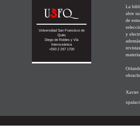
La bibl
abre su
de est
selecci
Universidad San Francisco de
y elect
Quito
Diego de Robles y Vía
además 
Interoceánica
revista
+593 2 297 1700
materia
Orland
obrach
Xavier 
xpalac