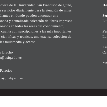
ioteca de la Universidad San Francisco de Quito,
Ho
s servicios diariamente para la atención de miles
udiantes en donde pueden encontrar una
Se
onada y actualizada colección de libros impresos
Lu
rónicos en todas las áreas del conocimiento,
cuenta con suscripciones a las más importantes
Pe
s científicas y técnicas, una extensa colección de
Lu
les multimedia y acceso.
Fer
o Bracho
Ce
o@usfq.edu.ec
bi
Palacios
ios@usfq.edu.ec