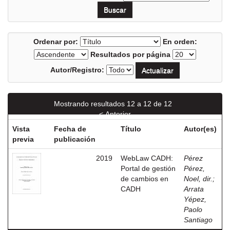
Ordenar por:
En orden:
Resultados por página
Autor/Registro:
Mostrando resultados 12 a 12 de 12
< Anterior
Vista
Fecha de
Título
Autor(es)
previa
publicación
2019
WebLaw CADH:
Pérez
Portal de gestión
Pérez,
de cambios en
Noel, dir.
;
CADH
Arrata
Yépez,
Paolo
Santiago