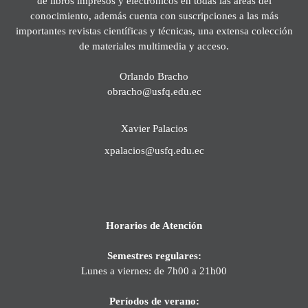
de libros impresos y electrónicos en todas las áreas del
conocimiento, además cuenta con suscripciones a las más
importantes revistas científicas y técnicas, una extensa colección
de materiales multimedia y acceso.
Orlando Bracho
obracho@usfq.edu.ec
Xavier Palacios
xpalacios@usfq.edu.ec
Horarios de Atención
Semestres regulares:
Lunes a viernes: de 7h00 a 21h00
Períodos de verano: