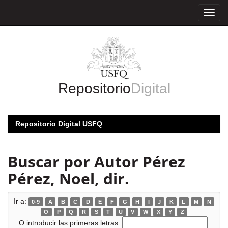
Skip
navigation
Repositorio
Digital
Repositorio Digital USFQ
Buscar por Autor Pérez
Pérez, Noel, dir.
Ir a:
0-9
A
B
C
D
E
F
G
H
I
J
K
L
M
N
O
P
Q
R
S
T
U
V
W
X
Y
Z
O introducir las primeras letras: