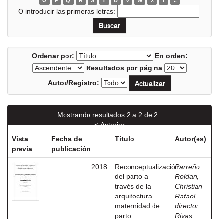
O
P
Q
R
S
T
U
V
W
X
Y
Z
O introducir las primeras letras:
Ordenar por:
En orden:
Resultados por página
Autor/Registro:
Mostrando resultados 2 a 2 de 2
< Anterior
Vista
Fecha de
Título
Autor(es)
previa
publicación
2018
Reconceptualización
Parreño
del parto a
Roldan,
través de la
Christian
arquitectura-
Rafael,
maternidad de
director
;
parto
Rivas