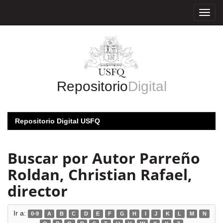
Skip
navigation
Repositorio
Digital
Repositorio Digital USFQ
Buscar por Autor Parreño
Roldan, Christian Rafael,
director
Ir a:
0-9
A
B
C
D
E
F
G
H
I
J
K
L
M
N