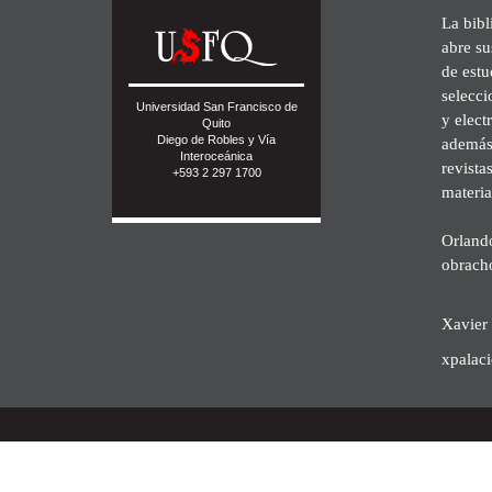
La bibl
abre su
de est
selecci
Universidad San Francisco de
y elect
Quito
Diego de Robles y Vía
además 
Interoceánica
revista
+593 2 297 1700
materia
Orland
obrach
Xavier 
xpalac