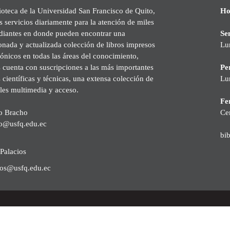
ioteca de la Universidad San Francisco de Quito,
Ho
s servicios diariamente para la atención de miles
udiantes en donde pueden encontrar una
Se
onada y actualizada colección de libros impresos
Lu
rónicos en todas las áreas del conocimiento,
cuenta con suscripciones a las más importantes
Pe
s científicas y técnicas, una extensa colección de
Lu
les multimedia y acceso.
Fer
o Bracho
Ce
o@usfq.edu.ec
bi
Palacios
ios@usfq.edu.ec