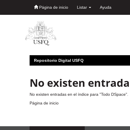
Página de inicio
Listar
Ayuda
Skip
navigation
Repositorio Digital USFQ
No existen entradas
No existen entradas en el índice para "Todo DSpace".
Página de inicio