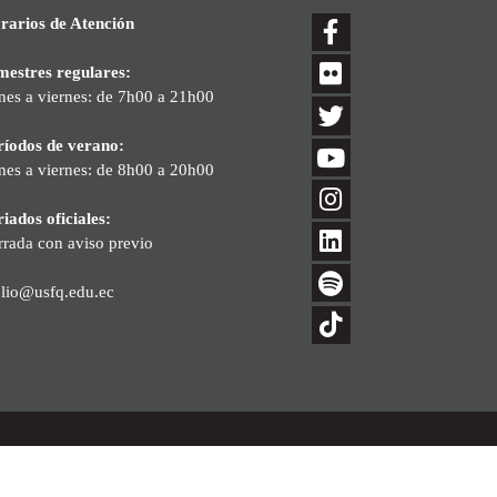
rarios de Atención
mestres regulares:
nes a viernes: de 7h00 a 21h00
ríodos de verano:
nes a viernes: de 8h00 a 20h00
iados oficiales:
rrada con aviso previo
blio@usfq.edu.ec