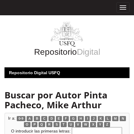
Skip
navigation
Repositorio
Digital
Repositorio Digital USFQ
Buscar por Autor Pinta
Pacheco, Mike Arthur
Ir a:
0-9
A
B
C
D
E
F
G
H
I
J
K
L
M
N
O
P
Q
R
S
T
U
V
W
X
Y
Z
O introducir las primeras letras: