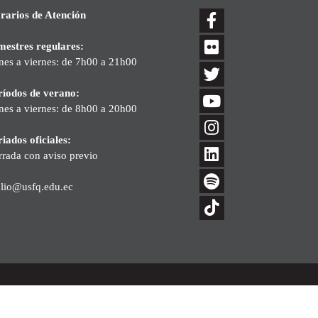
rarios de Atención
mestres regulares:
nes a viernes: de 7h00 a 21h00
ríodos de verano:
nes a viernes: de 8h00 a 20h00
iados oficiales:
rrada con aviso previo
blio@usfq.edu.ec