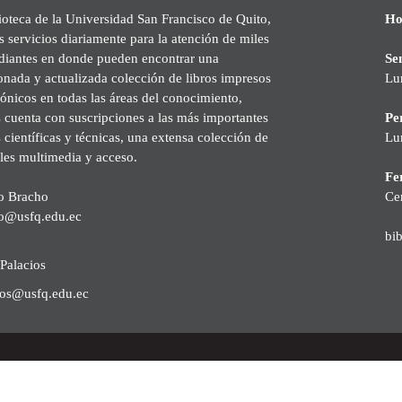
ioteca de la Universidad San Francisco de Quito,
Ho
s servicios diariamente para la atención de miles
udiantes en donde pueden encontrar una
Se
onada y actualizada colección de libros impresos
Lu
rónicos en todas las áreas del conocimiento,
cuenta con suscripciones a las más importantes
Pe
s científicas y técnicas, una extensa colección de
Lu
les multimedia y acceso.
Fer
o Bracho
Ce
o@usfq.edu.ec
bi
Palacios
ios@usfq.edu.ec