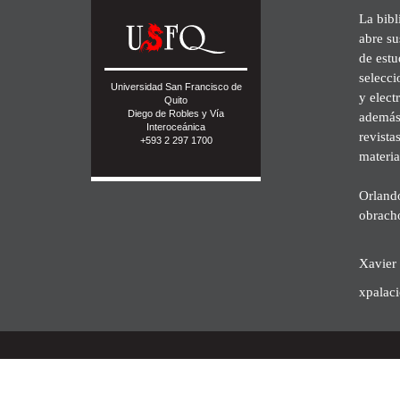
La bibl
abre su
de est
selecci
Universidad San Francisco de
y elect
Quito
Diego de Robles y Vía
además 
Interoceánica
revista
+593 2 297 1700
materia
Orland
obrach
Xavier 
xpalac