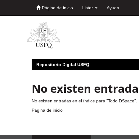
Página de inicio
Listar
Ayuda
Skip
navigation
Repositorio Digital USFQ
No existen entradas
No existen entradas en el índice para "Todo DSpace".
Página de inicio