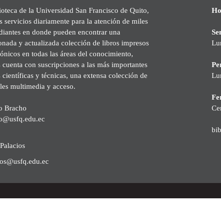
ioteca de la Universidad San Francisco de Quito,
Ho
s servicios diariamente para la atención de miles
udiantes en donde pueden encontrar una
Se
onada y actualizada colección de libros impresos
Lu
rónicos en todas las áreas del conocimiento,
cuenta con suscripciones a las más importantes
Pe
s científicas y técnicas, una extensa colección de
Lu
les multimedia y acceso.
Fer
o Bracho
Ce
o@usfq.edu.ec
bi
Palacios
ios@usfq.edu.ec