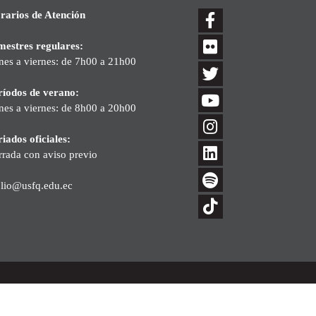
rarios de Atención
mestres regulares:
nes a viernes: de 7h00 a 21h00
ríodos de verano:
nes a viernes: de 8h00 a 20h00
iados oficiales:
rrada con aviso previo
blio@usfq.edu.ec