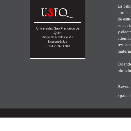
La bibl
abre su
de est
selecci
Universidad San Francisco de
y elect
Quito
Diego de Robles y Vía
además 
Interoceánica
revista
+593 2 297 1700
materia
Orland
obrach
Xavier 
xpalac