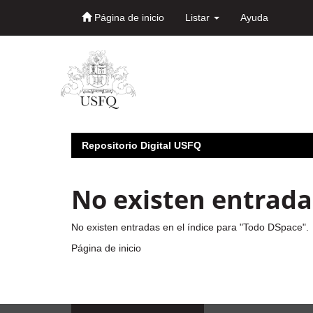
Página de inicio
Listar
Ayuda
Skip
navigation
Repositorio Digital USFQ
No existen entradas
No existen entradas en el índice para "Todo DSpace".
Página de inicio