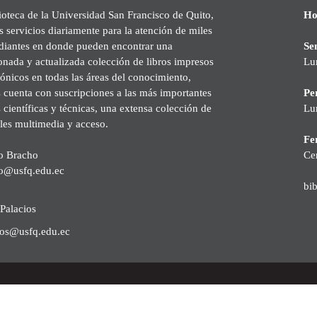
ioteca de la Universidad San Francisco de Quito,
Ho
s servicios diariamente para la atención de miles
udiantes en donde pueden encontrar una
Se
onada y actualizada colección de libros impresos
Lu
rónicos en todas las áreas del conocimiento,
cuenta con suscripciones a las más importantes
Pe
s científicas y técnicas, una extensa colección de
Lu
les multimedia y acceso.
Fer
o Bracho
Ce
o@usfq.edu.ec
bi
Palacios
ios@usfq.edu.ec