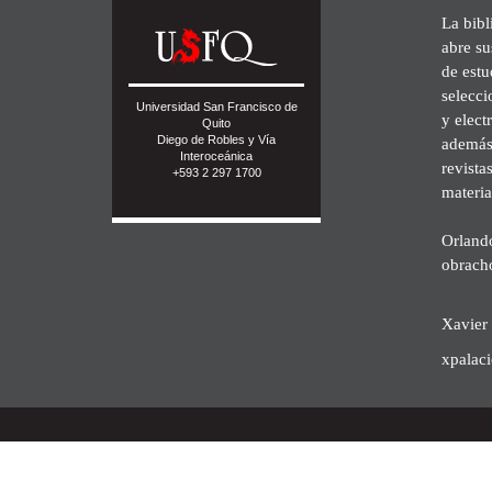
La bibl
abre su
de est
selecci
Universidad San Francisco de
y elect
Quito
Diego de Robles y Vía
además 
Interoceánica
revista
+593 2 297 1700
materia
Orland
obrach
Xavier 
xpalac