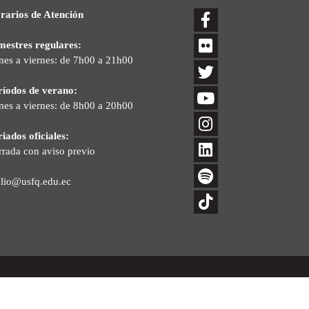
rarios de Atención
mestres regulares:
nes a viernes: de 7h00 a 21h00
ríodos de verano:
nes a viernes: de 8h00 a 20h00
iados oficiales:
rrada con aviso previo
blio@usfq.edu.ec