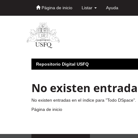
Página de inicio
Listar
Ayuda
Skip
navigation
Repositorio Digital USFQ
No existen entradas
No existen entradas en el índice para "Todo DSpace".
Página de inicio