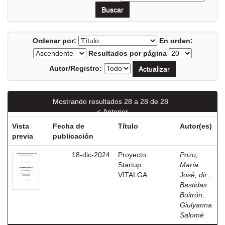
Ordenar por:
En orden:
Resultados por página
Autor/Registro:
Mostrando resultados 28 a 28 de 28
< Anterior
Vista
Fecha de
Título
Autor(es)
previa
publicación
18-dic-2024
Proyecto
Pozo,
Startup:
María
VITALGA
José, dir.
;
Bastidas
Buitrón,
Giulyanna
Salomé