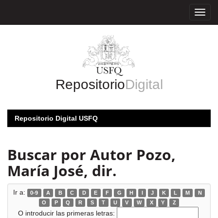
Skip
navigation
Repositorio
Digital
Repositorio Digital USFQ
Buscar por Autor Pozo,
María José, dir.
Ir a:
0-9
A
B
C
D
E
F
G
H
I
J
K
L
M
N
O
P
Q
R
S
T
U
V
W
X
Y
Z
O introducir las primeras letras: