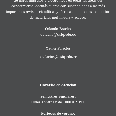
de libros impresos y electrónicos en todas las áreas del
conocimiento, además cuenta con suscripciones a las más
importantes revistas científicas y técnicas, una extensa colección
de materiales multimedia y acceso.
Orlando Bracho
obracho@usfq.edu.ec
Xavier Palacios
xpalacios@usfq.edu.ec
Horarios de Atención
Semestres regulares:
Lunes a viernes: de 7h00 a 21h00
Períodos de verano: