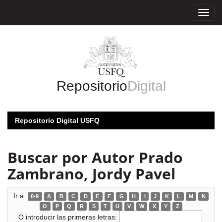
Skip
navigation
Repositorio
Digital
Repositorio Digital USFQ
Buscar por Autor Prado
Zambrano, Jordy Pavel
Ir a:
0-9
A
B
C
D
E
F
G
H
I
J
K
L
M
N
O
P
Q
R
S
T
U
V
W
X
Y
Z
O introducir las primeras letras: