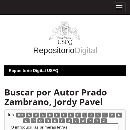
Skip
navigation
Repositorio
Digital
Repositorio Digital USFQ
Buscar por Autor Prado
Zambrano, Jordy Pavel
Ir a:
0-9
A
B
C
D
E
F
G
H
I
J
K
L
M
N
O
P
Q
R
S
T
U
V
W
X
Y
Z
O introducir las primeras letras: