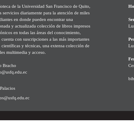
ioteca de la Universidad San Francisco de Quito,
Ho
s servicios diariamente para la atención de miles
udiantes en donde pueden encontrar una
Se
onada y actualizada colección de libros impresos
Lu
rónicos en todas las áreas del conocimiento,
cuenta con suscripciones a las más importantes
Pe
s científicas y técnicas, una extensa colección de
Lu
les multimedia y acceso.
Fer
o Bracho
Ce
o@usfq.edu.ec
bi
Palacios
ios@usfq.edu.ec