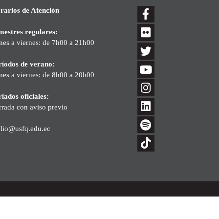
rarios de Atención
mestres regulares:
nes a viernes: de 7h00 a 21h00
ríodos de verano:
nes a viernes: de 8h00 a 20h00
iados oficiales:
rrada con aviso previo
blio@usfq.edu.ec