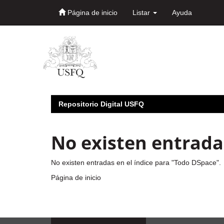
Página de inicio
Listar
Ayuda
Skip
navigation
Repositorio Digital USFQ
No existen entradas
No existen entradas en el índice para "Todo DSpace".
Página de inicio