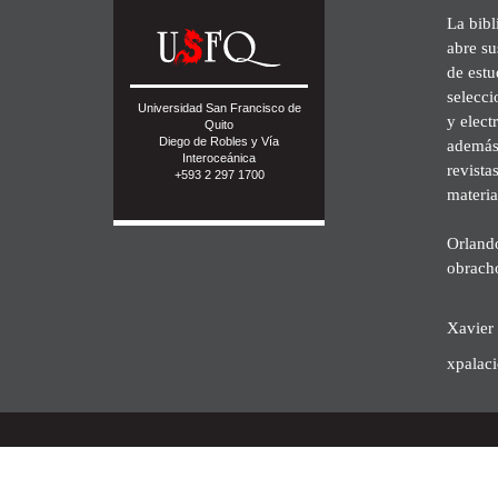
La bibl
abre su
de est
selecci
Universidad San Francisco de
y elect
Quito
Diego de Robles y Vía
además 
Interoceánica
revista
+593 2 297 1700
materia
Orland
obrach
Xavier 
xpalac