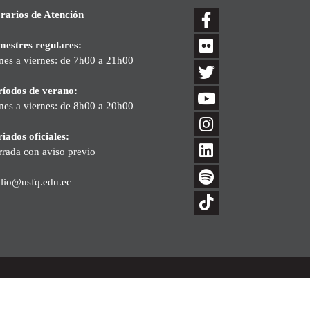
rarios de Atención
mestres regulares:
nes a viernes: de 7h00 a 21h00
ríodos de verano:
nes a viernes: de 8h00 a 20h00
iados oficiales:
rrada con aviso previo
blio@usfq.edu.ec