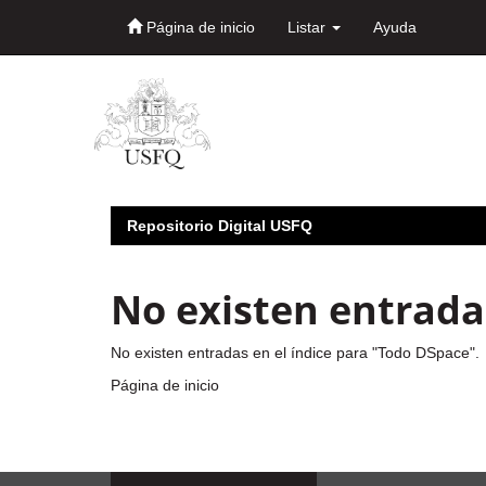
Página de inicio
Listar
Ayuda
Skip
navigation
Repositorio Digital USFQ
No existen entradas
No existen entradas en el índice para "Todo DSpace".
Página de inicio