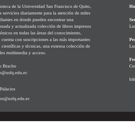
ioteca de la Universidad San Francisco de Quito,
Ho
s servicios diariamente para la atención de miles
udiantes en donde pueden encontrar una
Se
onada y actualizada colección de libros impresos
Lu
rónicos en todas las áreas del conocimiento,
cuenta con suscripciones a las más importantes
Pe
s científicas y técnicas, una extensa colección de
Lu
les multimedia y acceso.
Fer
o Bracho
Ce
o@usfq.edu.ec
bi
Palacios
ios@usfq.edu.ec