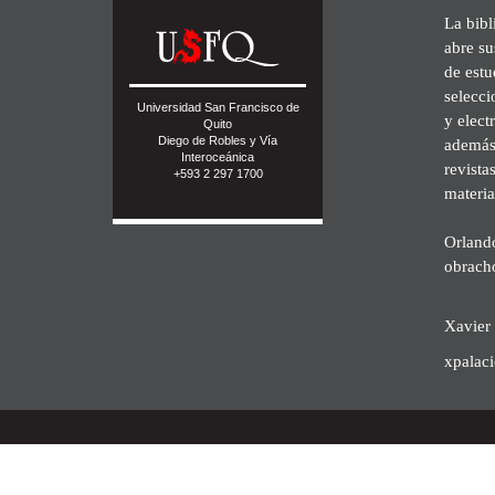
La bibl
abre su
de est
selecci
Universidad San Francisco de
y elect
Quito
Diego de Robles y Vía
además 
Interoceánica
revista
+593 2 297 1700
materia
Orland
obrach
Xavier 
xpalac