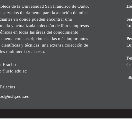
ioteca de la Universidad San Francisco de Quito,
Ho
s servicios diariamente para la atención de miles
udiantes en donde pueden encontrar una
Se
onada y actualizada colección de libros impresos
Lu
rónicos en todas las áreas del conocimiento,
cuenta con suscripciones a las más importantes
Pe
s científicas y técnicas, una extensa colección de
Lu
les multimedia y acceso.
Fer
o Bracho
Ce
o@usfq.edu.ec
bi
Palacios
ios@usfq.edu.ec