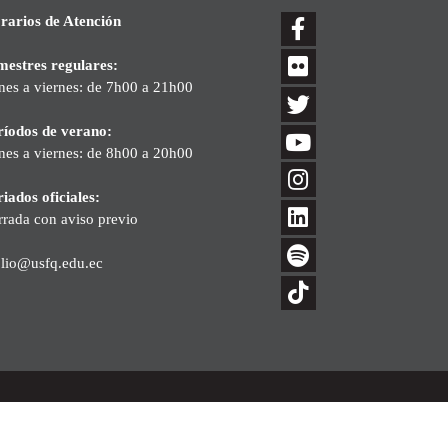
rarios de Atención
mestres regulares:
nes a viernes: de 7h00 a 21h00
ríodos de verano:
nes a viernes: de 8h00 a 20h00
iados oficiales:
rrada con aviso previo
blio@usfq.edu.ec