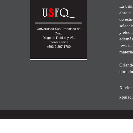
La bibl
abre su
de est
selecci
Universidad San Francisco de
y elect
Quito
Diego de Robles y Vía
además 
Interoceánica
revista
+593 2 297 1700
materia
Orland
obrach
Xavier 
xpalac