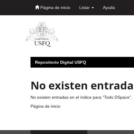
Página de inicio
Listar
Ayuda
Skip
navigation
Repositorio Digital USFQ
No existen entradas
No existen entradas en el índice para "Todo DSpace".
Página de inicio