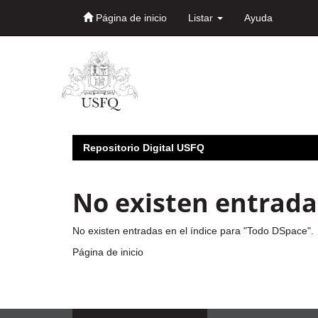
Página de inicio
Listar
Ayuda
Skip
navigation
Repositorio Digital USFQ
No existen entradas
No existen entradas en el índice para "Todo DSpace".
Página de inicio