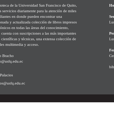
ioteca de la Universidad San Francisco de Quito,
Ho
s servicios diariamente para la atención de miles
udiantes en donde pueden encontrar una
Se
onada y actualizada colección de libros impresos
Lu
rónicos en todas las áreas del conocimiento,
cuenta con suscripciones a las más importantes
Pe
s científicas y técnicas, una extensa colección de
Lu
les multimedia y acceso.
Fer
o Bracho
Ce
o@usfq.edu.ec
bi
Palacios
ios@usfq.edu.ec