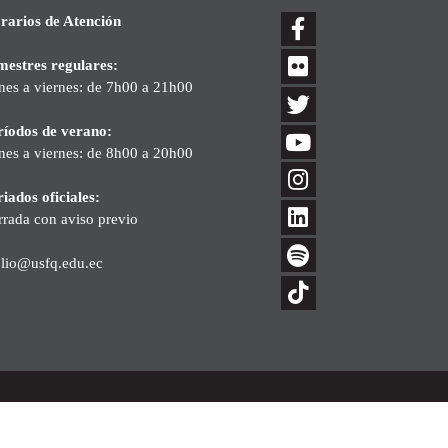
rarios de Atención
mestres regulares:
nes a viernes: de 7h00 a 21h00
ríodos de verano:
nes a viernes: de 8h00 a 20h00
iados oficiales:
rrada con aviso previo
blio@usfq.edu.ec