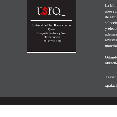
La bibl
abre su
de est
selecci
Universidad San Francisco de
y elect
Quito
Diego de Robles y Vía
además 
Interoceánica
revista
+593 2 297 1700
materia
Orland
obrach
Xavier 
xpalac