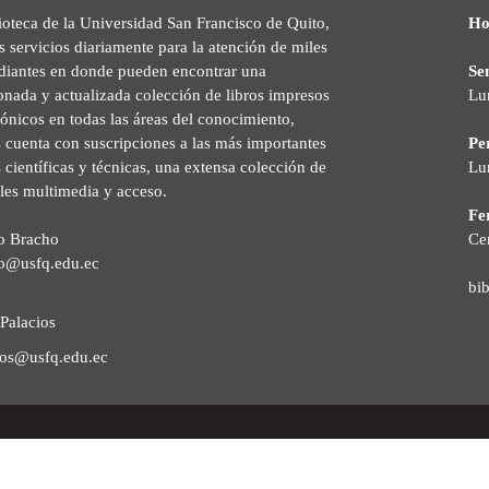
ioteca de la Universidad San Francisco de Quito,
Ho
s servicios diariamente para la atención de miles
udiantes en donde pueden encontrar una
Se
onada y actualizada colección de libros impresos
Lu
rónicos en todas las áreas del conocimiento,
cuenta con suscripciones a las más importantes
Pe
s científicas y técnicas, una extensa colección de
Lu
les multimedia y acceso.
Fer
o Bracho
Ce
o@usfq.edu.ec
bi
Palacios
ios@usfq.edu.ec