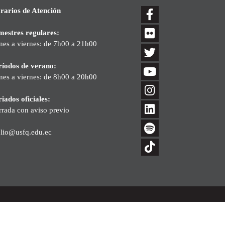
rarios de Atención
mestres regulares:
nes a viernes: de 7h00 a 21h00
ríodos de verano:
nes a viernes: de 8h00 a 20h00
iados oficiales:
rrada con aviso previo
blio@usfq.edu.ec