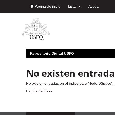
Página de inicio
Listar
Ayuda
Skip
navigation
Repositorio Digital USFQ
No existen entradas
No existen entradas en el índice para "Todo DSpace".
Página de inicio