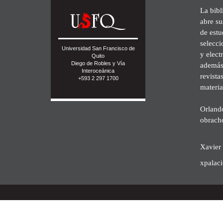
La bibl
abre su
de est
selecci
Universidad San Francisco de
y elect
Quito
Diego de Robles y Vía
además 
Interoceánica
revista
+593 2 297 1700
materia
Orland
obrach
Xavier 
xpalac