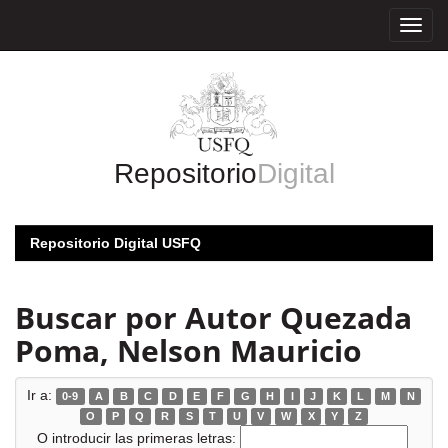
Skip
navigation
Repositorio
Digital
Repositorio Digital USFQ
Buscar por Autor Quezada
Poma, Nelson Mauricio
Ir a:
0-9
A
B
C
D
E
F
G
H
I
J
K
L
M
N
O
P
Q
R
S
T
U
V
W
X
Y
Z
O introducir las primeras letras: