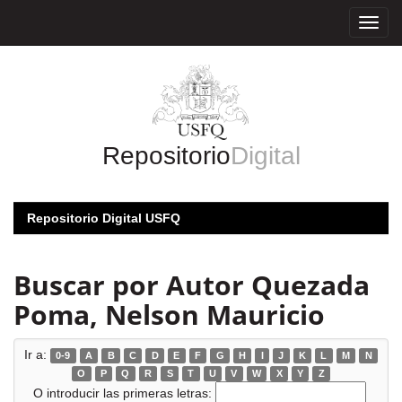
Skip
navigation
Repositorio
Digital
Repositorio Digital USFQ
Buscar por Autor Quezada
Poma, Nelson Mauricio
Ir a:
0-9
A
B
C
D
E
F
G
H
I
J
K
L
M
N
O
P
Q
R
S
T
U
V
W
X
Y
Z
O introducir las primeras letras: