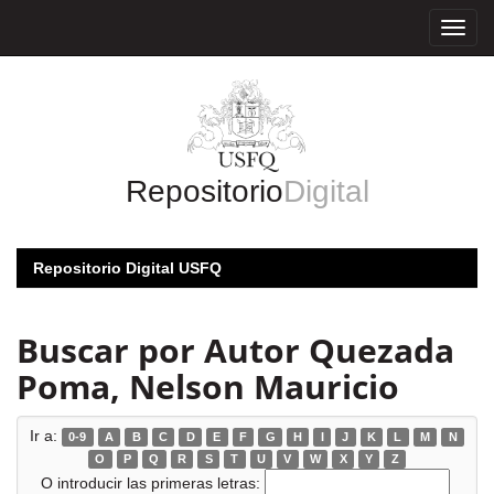
Skip
navigation
Repositorio
Digital
Repositorio Digital USFQ
Buscar por Autor Quezada
Poma, Nelson Mauricio
Ir a:
0-9
A
B
C
D
E
F
G
H
I
J
K
L
M
N
O
P
Q
R
S
T
U
V
W
X
Y
Z
O introducir las primeras letras: