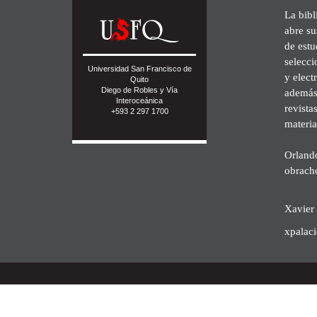
La bibl
abre su
de est
selecci
Universidad San Francisco de
y elect
Quito
Diego de Robles y Vía
además 
Interoceánica
revista
+593 2 297 1700
materia
Orland
obrach
Xavier 
xpalac