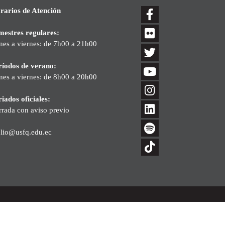
rarios de Atención
mestres regulares:
nes a viernes: de 7h00 a 21h00
ríodos de verano:
nes a viernes: de 8h00 a 20h00
iados oficiales:
rrada con aviso previo
blio@usfq.edu.ec