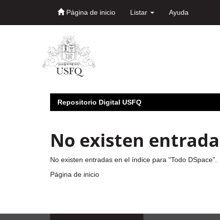
Página de inicio
Listar
Ayuda
Skip
navigation
Repositorio Digital USFQ
No existen entradas
No existen entradas en el índice para "Todo DSpace".
Página de inicio