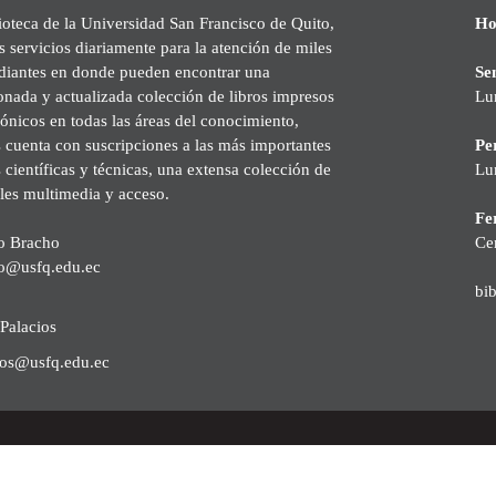
ioteca de la Universidad San Francisco de Quito,
Ho
s servicios diariamente para la atención de miles
udiantes en donde pueden encontrar una
Se
onada y actualizada colección de libros impresos
Lu
rónicos en todas las áreas del conocimiento,
cuenta con suscripciones a las más importantes
Pe
s científicas y técnicas, una extensa colección de
Lu
les multimedia y acceso.
Fer
o Bracho
Ce
o@usfq.edu.ec
bi
Palacios
ios@usfq.edu.ec