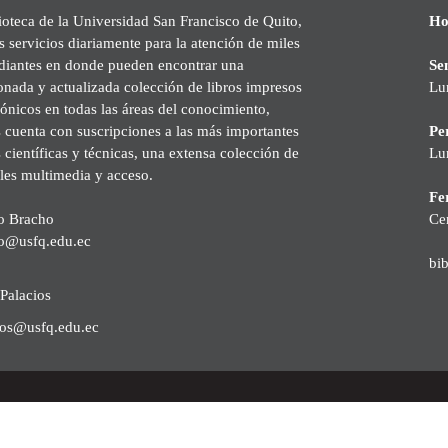
ioteca de la Universidad San Francisco de Quito,
Ho
s servicios diariamente para la atención de miles
udiantes en donde pueden encontrar una
Se
onada y actualizada colección de libros impresos
Lu
rónicos en todas las áreas del conocimiento,
cuenta con suscripciones a las más importantes
Pe
s científicas y técnicas, una extensa colección de
Lu
les multimedia y acceso.
Fer
o Bracho
Ce
o@usfq.edu.ec
bi
Palacios
ios@usfq.edu.ec