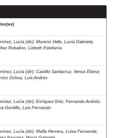
tor(es)
mírez, Lucía (dir)
;
Moreno Valle, Lucía Gabriela
;
ñez Robalino, Lizbeth Estefanía
mírez, Lucía (dir)
;
Castillo Santacruz, Venus Eliana
;
rrico Ochoa, Luis Andrés
mírez, Lucía (dir)
;
Enríquez 0rtiz, Fernando Andrés
;
lva Gordillo, Luis Fernando
mírez, Lucía (dir)
;
Mafla Herrera, Luisa Fernanda
;
rez Narváez, María Gabriela