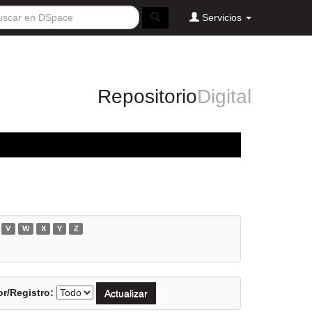
Servicios
Repositorio
Digital
V
W
X
Y
Z
r/Registro: