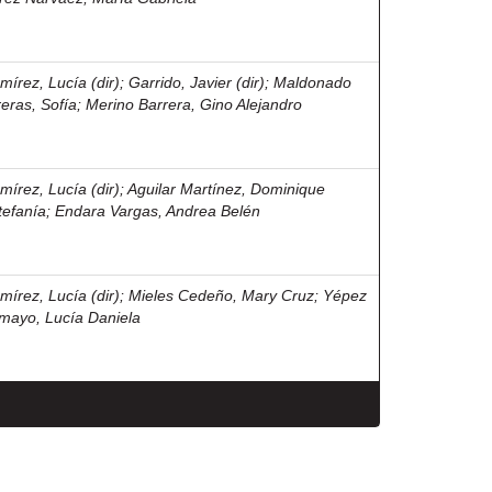
mírez, Lucía (dir)
;
Garrido, Javier (dir)
;
Maldonado
reras, Sofía
;
Merino Barrera, Gino Alejandro
mírez, Lucía (dir)
;
Aguilar Martínez, Dominique
tefanía
;
Endara Vargas, Andrea Belén
mírez, Lucía (dir)
;
Mieles Cedeño, Mary Cruz
;
Yépez
mayo, Lucía Daniela