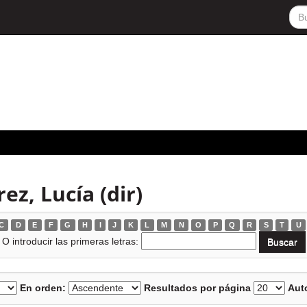
z, Lucía (dir)
C
D
E
F
G
H
I
J
K
L
M
N
O
P
Q
R
S
T
U
O introducir las primeras letras:
En orden:
Resultados por página
Auto