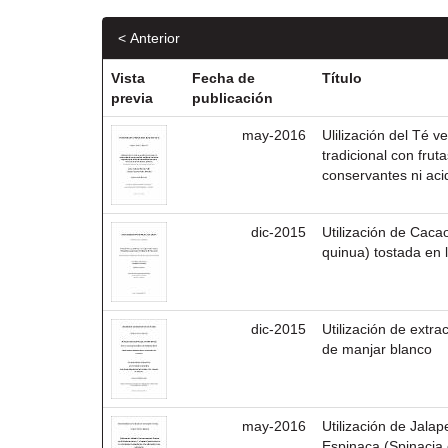
< Anterior
Vista
Fecha de
Título
previa
publicación
may-2016
Ulilización del Té 
tradicional con frut
conservantes ni aci
dic-2015
Utilización de Cac
quinua) tostada en 
dic-2015
Utilización de extr
de manjar blanco
may-2016
Utilización de Jal
Espinaca (Spinacia 