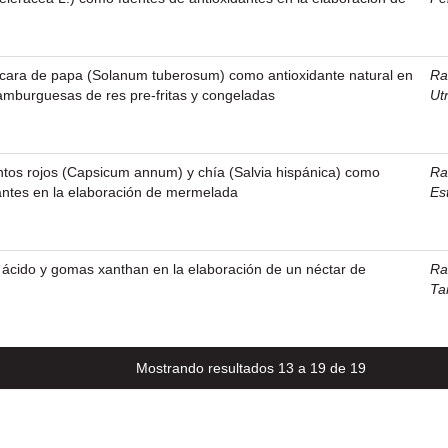
áscara de papa (Solanum tuberosum) como antioxidante natural en
Ra
amburguesas de res pre-fritas y congeladas
Ut
entos rojos (Capsicum annum) y chía (Salvia hispánica) como
Ra
antes en la elaboración de mermelada
Es
o ácido y gomas xanthan en la elaboración de un néctar de
Ra
Ta
Mostrando resultados 13 a 19 de 19