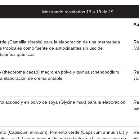
Mostrando resultados 13 a 19 de 19
Au
verde (Camellia sinesis) para la elaboración de una mermelada
Ra
as tropicales como fuente de antioxidantes sin uso de
Nú
dulantes químicos
ao (theobroma cacao) magro en polvo y quinua (chenopodium
Ra
la elaboración de crema untable
To
acto acuoso y en polvo de soya (Glycine max) para la elaboración
Ra
Si
apeño (Capsicum annuum), Pimiento verde (Capsicum annuun L.) y
Ra
eleracea L.) como fuentes de antioxidantes en la elaboración de
Pé