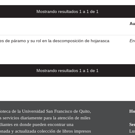
Mostrando resultados 1 a 1 de 1
Au
les de páramo y su rol en la descomposición de hojarasca
En
Mostrando resultados 1 a 1 de 1
ioteca de la Universidad San Francisco de Quito,
Ho
s servicios diariamente para la atención de miles
udiantes en donde pueden encontrar una
Se
onada y actualizada colección de libros impresos
Lu