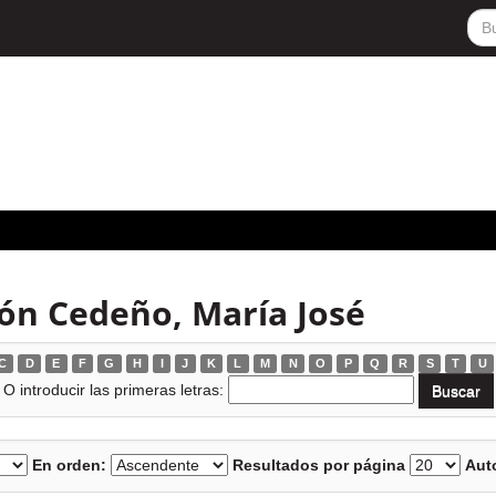
ón Cedeño, María José
C
D
E
F
G
H
I
J
K
L
M
N
O
P
Q
R
S
T
U
O introducir las primeras letras:
En orden:
Resultados por página
Auto