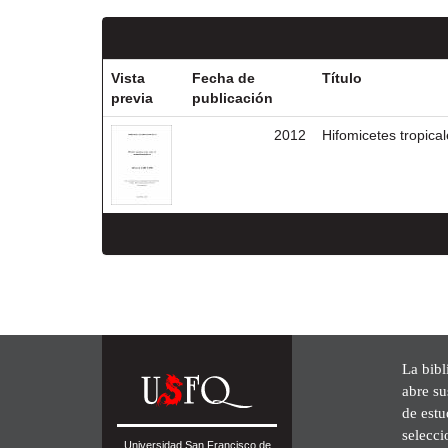
Vista
Fecha de
Título
previa
publicación
2012
Hifomicetes tropica
La bibl
abre su
de est
selecci
Universidad San Francisco de