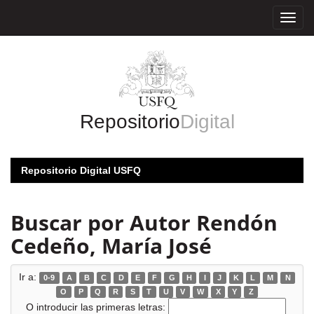
Skip
navigation
Repositorio
Digital
Repositorio Digital USFQ
Buscar por Autor Rendón
Cedeño, María José
Ir a:
0-9
A
B
C
D
E
F
G
H
I
J
K
L
M
N
O
P
Q
R
S
T
U
V
W
X
Y
Z
O introducir las primeras letras: