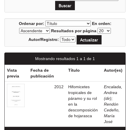
Ordenar por:
En orden:
Resultados por página
Autor/Registro:
Mostrando resultados 1 a 1 de 1
Vista
Fecha de
Título
Autor(es)
previa
publicación
2012
Hifomicetes
Encalada,
tropicales de
Andrea
páramo y su rol
(dir)
;
en la
Rendón
descomposición
Cedeño,
de hojarasca
María
José