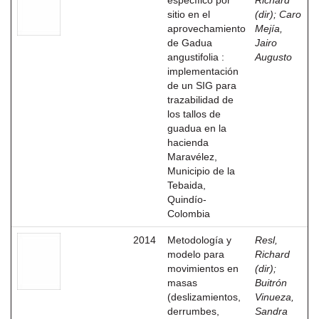
específico por
Richard
sitio en el
(dir)
;
Caro
aprovechamiento
Mejía,
de Gadua
Jairo
angustifolia :
Augusto
implementación
de un SIG para
trazabilidad de
los tallos de
guadua en la
hacienda
Maravélez,
Municipio de la
Tebaida,
Quindío-
Colombia
2014
Metodología y
Resl,
modelo para
Richard
movimientos en
(dir)
;
masas
Buitrón
(deslizamientos,
Vinueza,
derrumbes,
Sandra