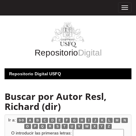
Skip
navigation
Repositorio
Digital
Repositorio Digital USFQ
Buscar por Autor Resl,
Richard (dir)
Ir a:
0-9
A
B
C
D
E
F
G
H
I
J
K
L
M
N
O
P
Q
R
S
T
U
V
W
X
Y
Z
O introducir las primeras letras: