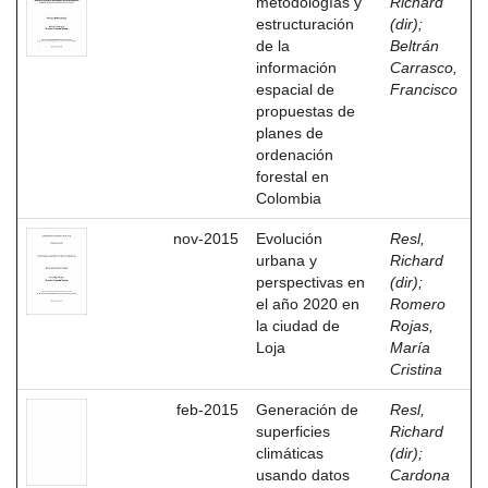
metodologías y
Richard
estructuración
(dir)
;
de la
Beltrán
información
Carrasco,
espacial de
Francisco
propuestas de
planes de
ordenación
forestal en
Colombia
nov-2015
Evolución
Resl,
urbana y
Richard
perspectivas en
(dir)
;
el año 2020 en
Romero
la ciudad de
Rojas,
Loja
María
Cristina
feb-2015
Generación de
Resl,
superficies
Richard
climáticas
(dir)
;
usando datos
Cardona