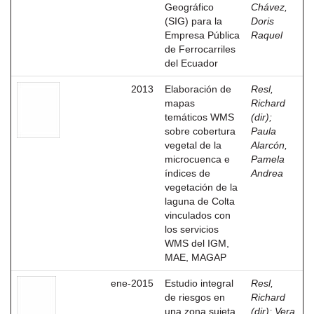
Geográfico
Chávez,
(SIG) para la
Doris
Empresa Pública
Raquel
de Ferrocarriles
del Ecuador
2013
Elaboración de
Resl,
mapas
Richard
temáticos WMS
(dir)
;
sobre cobertura
Paula
vegetal de la
Alarcón,
microcuenca e
Pamela
índices de
Andrea
vegetación de la
laguna de Colta
vinculados con
los servicios
WMS del IGM,
MAE, MAGAP
ene-2015
Estudio integral
Resl,
de riesgos en
Richard
una zona sujeta
(dir)
;
Vera