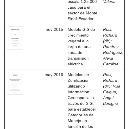
escala 1:25.000
Valeria
caso para el
sector de Monte
Sinaí-Ecuador
nov-2015
Modelo GIS de
Resl,
crecimiento
Richard
vegetal a lo
(dir)
;
largo de una
Ramírez
línea de
Rodríguez,
transmisión
Alexa
eléctrica
Carolina
may-2016
Modelos de
Resl,
Zonificación
Richard
utilizando
(dir)
;
Villa
Información
Caigua,
Geoespacial a
Ángel
través de SIG,
Benigno
para establecer
Categorías de
Manejo en
función de los