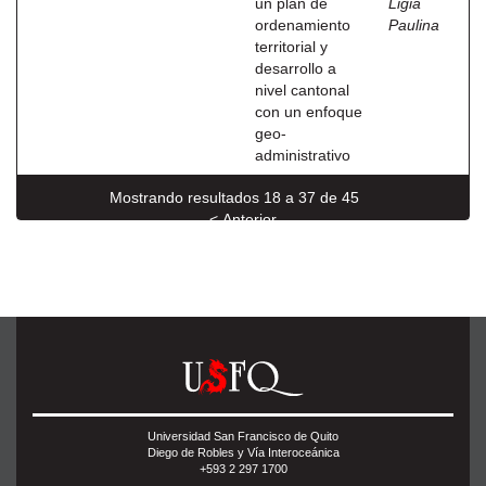
un plan de
Ligia
ordenamiento
Paulina
territorial y
desarrollo a
nivel cantonal
con un enfoque
geo-
administrativo
Mostrando resultados 18 a 37 de 45
< Anterior
Siguiente >
Universidad San Francisco de Quito
Diego de Robles y Vía Interoceánica
+593 2 297 1700