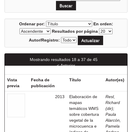
Ordenar por:
En orden:
Resultados por página
Autor/Registro:
Mostrando resultados 18 a 37 de 45
< Anterior
Siguiente >
Vista
Fecha de
Título
Autor(es)
previa
publicación
2013
Elaboración de
Resl,
mapas
Richard
temáticos WMS
(dir)
;
sobre cobertura
Paula
vegetal de la
Alarcón,
microcuenca e
Pamela