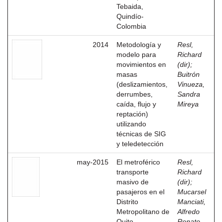
Tebaida,
Quindío-
Colombia
2014
Metodología y
Resl,
modelo para
Richard
movimientos en
(dir)
;
masas
Buitrón
(deslizamientos,
Vinueza,
derrumbes,
Sandra
caída, flujo y
Mireya
reptación)
utilizando
técnicas de SIG
y teledetección
may-2015
El metroférico
Resl,
transporte
Richard
masivo de
(dir)
;
pasajeros en el
Mucarsel
Distrito
Manciati,
Metropolitano de
Alfredo
Quito
Renato