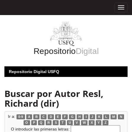
Skip
navigation
Repositorio
Digital
Repositorio Digital USFQ
Buscar por Autor Resl,
Richard (dir)
Ir a:
0-9
A
B
C
D
E
F
G
H
I
J
K
L
M
N
O
P
Q
R
S
T
U
V
W
X
Y
Z
O introducir las primeras letras: