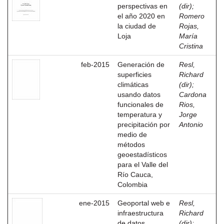
perspectivas en
(dir)
;
el año 2020 en
Romero
la ciudad de
Rojas,
Loja
María
Cristina
feb-2015
Generación de
Resl,
superficies
Richard
climáticas
(dir)
;
usando datos
Cardona
funcionales de
Rios,
temperatura y
Jorge
precipitación por
Antonio
medio de
métodos
geoestadísticos
para el Valle del
Río Cauca,
Colombia
ene-2015
Geoportal web e
Resl,
infraestructura
Richard
de datos
(dir)
;