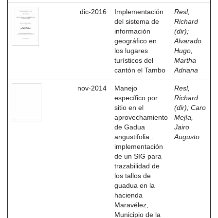
dic-2016
Implementación
Resl,
del sistema de
Richard
información
(dir)
;
geográfico en
Alvarado
los lugares
Hugo,
turísticos del
Martha
cantón el Tambo
Adriana
nov-2014
Manejo
Resl,
específico por
Richard
sitio en el
(dir)
;
Caro
aprovechamiento
Mejía,
de Gadua
Jairo
angustifolia :
Augusto
implementación
de un SIG para
trazabilidad de
los tallos de
guadua en la
hacienda
Maravélez,
Municipio de la