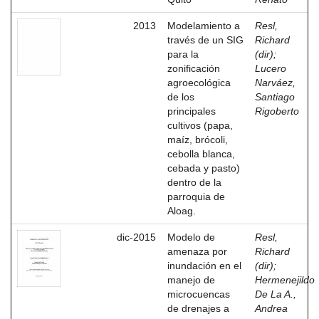
2013
Modelamiento a
Resl,
través de un SIG
Richard
para la
(dir)
;
zonificación
Lucero
agroecológica
Narváez,
de los
Santiago
principales
Rigoberto
cultivos (papa,
maíz, brócoli,
cebolla blanca,
cebada y pasto)
dentro de la
parroquia de
Aloag.
dic-2015
Modelo de
Resl,
amenaza por
Richard
inundación en el
(dir)
;
manejo de
Hermenejildo
microcuencas
De La A.,
de drenajes a
Andrea