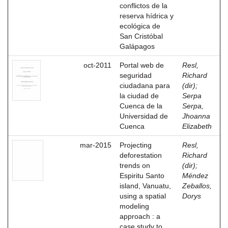
conflictos de la
reserva hídrica y
ecológica de
San Cristóbal
Galápagos
oct-2011
Portal web de
Resl,
seguridad
Richard
ciudadana para
(dir)
;
la ciudad de
Serpa
Cuenca de la
Serpa,
Universidad de
Jhoanna
Cuenca
Elizabeth
mar-2015
Projecting
Resl,
deforestation
Richard
trends on
(dir)
;
Espiritu Santo
Méndez
island, Vanuatu,
Zeballos,
using a spatial
Dorys
modeling
approach : a
case study to