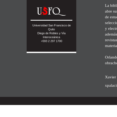
La bibl
abre su
de est
selecci
Universidad San Francisco de
y elect
Quito
Diego de Robles y Vía
además 
Interoceánica
revista
+593 2 297 1700
materia
Orland
obrach
Xavier 
xpalac