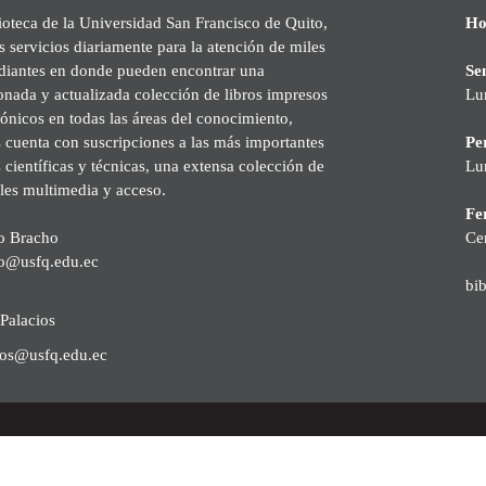
ioteca de la Universidad San Francisco de Quito,
Ho
s servicios diariamente para la atención de miles
udiantes en donde pueden encontrar una
Se
onada y actualizada colección de libros impresos
Lu
rónicos en todas las áreas del conocimiento,
cuenta con suscripciones a las más importantes
Pe
s científicas y técnicas, una extensa colección de
Lu
les multimedia y acceso.
Fer
o Bracho
Ce
o@usfq.edu.ec
bi
Palacios
ios@usfq.edu.ec