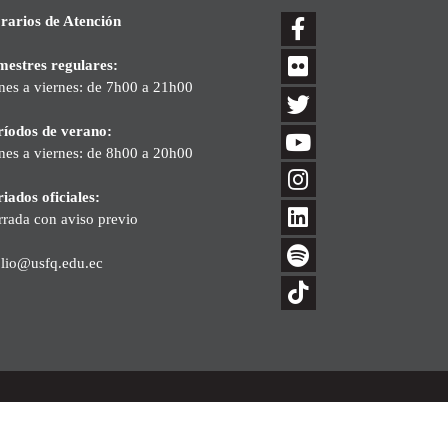
rarios de Atención
mestres regulares:
nes a viernes: de 7h00 a 21h00
ríodos de verano:
nes a viernes: de 8h00 a 20h00
iados oficiales:
rrada con aviso previo
blio@usfq.edu.ec