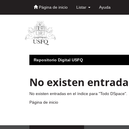
Página de inicio
Listar
Ayuda
Skip
navigation
Repositorio Digital USFQ
No existen entradas
No existen entradas en el índice para "Todo DSpace".
Página de inicio