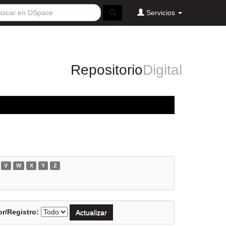
Servicios
Repositorio
Digital
V
W
X
Y
Z
r/Registro: