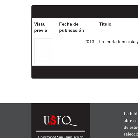
Vista
Fecha de
Título
previa
publicación
2013
La teoría feminista
La bibl
abre su
de est
selecci
Universidad San Francisco de