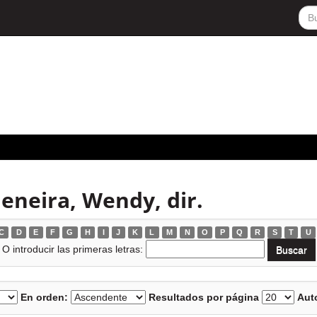
eneira, Wendy, dir.
C
D
E
F
G
H
I
J
K
L
M
N
O
P
Q
R
S
T
U
O introducir las primeras letras:
En orden:
Resultados por página
Auto