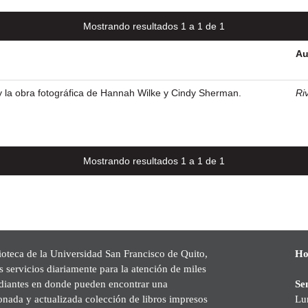
Mostrando resultados 1 a 1 de 1
Au
 y la obra fotográfica de Hannah Wilke y Cindy Sherman.
Ri
Mostrando resultados 1 a 1 de 1
ioteca de la Universidad San Francisco de Quito,
Ho
s servicios diariamente para la atención de miles
udiantes en donde pueden encontrar una
Se
onada y actualizada colección de libros impresos
Lu