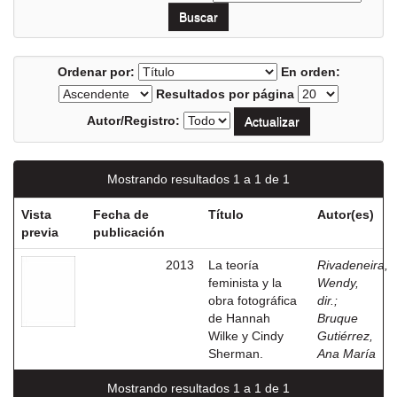
Ordenar por:
En orden:
Resultados por página
Autor/Registro:
Mostrando resultados 1 a 1 de 1
Vista
Fecha de
Título
Autor(es)
previa
publicación
2013
La teoría
Rivadeneira,
feminista y la
Wendy,
obra fotográfica
dir.
;
de Hannah
Bruque
Wilke y Cindy
Gutiérrez,
Sherman.
Ana María
Mostrando resultados 1 a 1 de 1