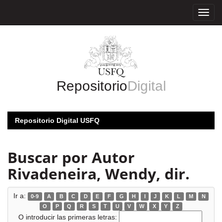
Skip
navigation
Repositorio
Digital
Repositorio Digital USFQ
Buscar por Autor
Rivadeneira, Wendy, dir.
Ir a:
0-9
A
B
C
D
E
F
G
H
I
J
K
L
M
N
O
P
Q
R
S
T
U
V
W
X
Y
Z
O introducir las primeras letras: