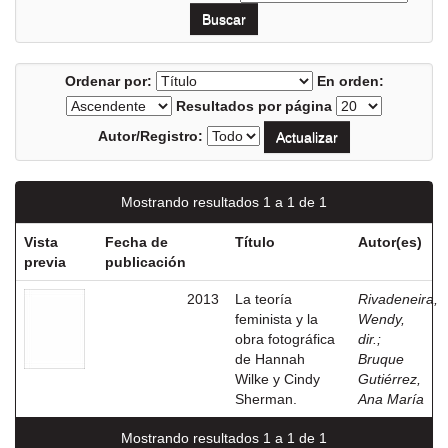
Ordenar por:
En orden:
Resultados por página
Autor/Registro:
Mostrando resultados 1 a 1 de 1
Vista
Fecha de
Título
Autor(es)
previa
publicación
2013
La teoría
Rivadeneira,
feminista y la
Wendy,
obra fotográfica
dir.
;
de Hannah
Bruque
Wilke y Cindy
Gutiérrez,
Sherman.
Ana María
Mostrando resultados 1 a 1 de 1