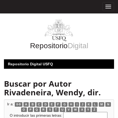
Skip
navigation
Repositorio
Digital
Repositorio Digital USFQ
Buscar por Autor
Rivadeneira, Wendy, dir.
Ir a:
0-9
A
B
C
D
E
F
G
H
I
J
K
L
M
N
O
P
Q
R
S
T
U
V
W
X
Y
Z
O introducir las primeras letras: