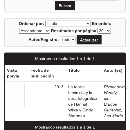
Ordenar por:
En orden:
Resultados por página
Autor/Registro:
Mostrando resultados 1 a 1 de 1
Vista
Fecha de
Título
Autor(es)
previa
publicación
2013
La teoría
Rivadeneira,
feminista y la
Wendy,
obra fotográfica
dir.
;
de Hannah
Bruque
Wilke y Cindy
Gutiérrez,
Sherman.
Ana María
Mostrando resultados 1 a 1 de 1