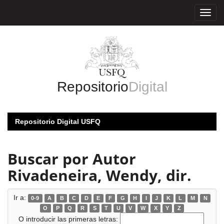
Skip
navigation
Repositorio
Digital
Repositorio Digital USFQ
Buscar por Autor
Rivadeneira, Wendy, dir.
Ir a:
0-9
A
B
C
D
E
F
G
H
I
J
K
L
M
N
O
P
Q
R
S
T
U
V
W
X
Y
Z
O introducir las primeras letras: