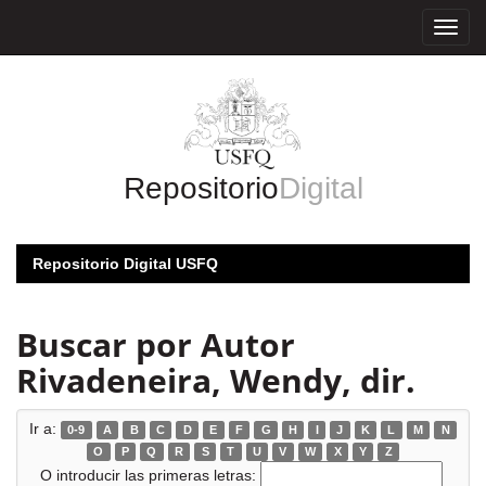
Skip
navigation
Repositorio
Digital
Repositorio Digital USFQ
Buscar por Autor
Rivadeneira, Wendy, dir.
Ir a:
0-9
A
B
C
D
E
F
G
H
I
J
K
L
M
N
O
P
Q
R
S
T
U
V
W
X
Y
Z
O introducir las primeras letras: