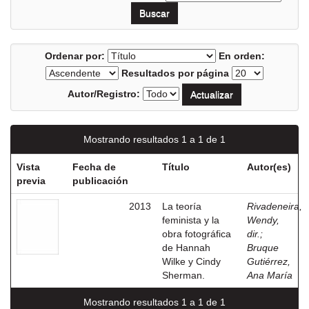
Ordenar por:
En orden:
Resultados por página
Autor/Registro:
Mostrando resultados 1 a 1 de 1
Vista
Fecha de
Título
Autor(es)
previa
publicación
2013
La teoría
Rivadeneira,
feminista y la
Wendy,
obra fotográfica
dir.
;
de Hannah
Bruque
Wilke y Cindy
Gutiérrez,
Sherman.
Ana María
Mostrando resultados 1 a 1 de 1